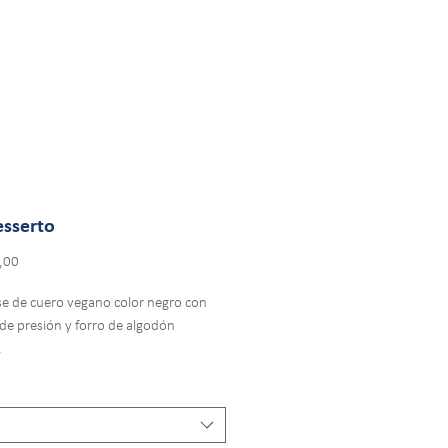
esserto
Precio
,00
se de cuero vegano color negro con
de presión y forro de algodón
.