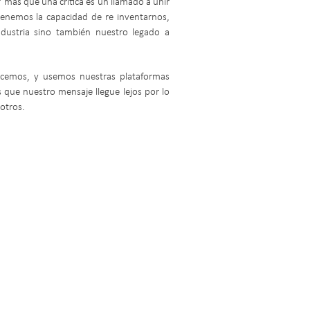
” más que una crítica es un llamado a unir
tenemos la capacidad de re inventarnos,
dustria sino también nuestro legado a
licemos, y usemos nuestras plataformas
que nuestro mensaje llegue lejos por lo
otros.